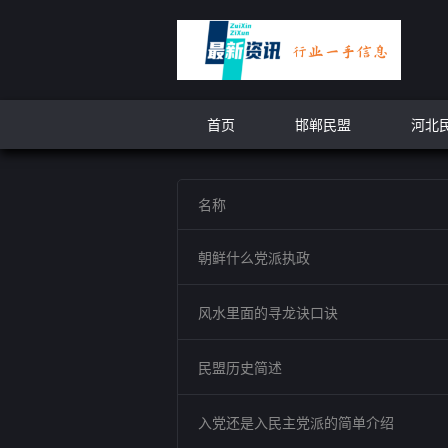
首页
邯郸民盟
河北
名称
朝鲜什么党派执政
风水里面的寻龙诀口诀
民盟历史简述
入党还是入民主党派的简单介绍