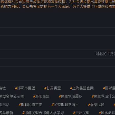
味着你有机会直接参与政策讨论和决策过程，为社会进步提出建设性意见
人影响力例如，董从书将民盟视为一个大家庭，为个人提供了归属感和依
河北民主党
瑞敏
#
邯郸市民盟
#
甘肃民盟
#
上海民盟官网
#
邯郸
民盟名单公示栏
#
洛阳民盟
#
民主党派履职
#
民主党派什
部电话
#
邯郸民盟主委
#
民盟邯郸李海平
#
泰安民盟
名单最新
#
邯郸民盟去邯郸大学学习
#
贵州民盟
#
风水命