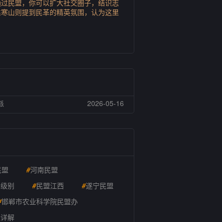
通过民盟，你可以扩大社交圈子，结识志
靠寒山则提到民革的精英氛围，认为这里
派
2026-05-16
民盟
#
河南民盟
么级别
#
民盟江西
#
遂宁民盟
#
邯郸市农业科学院民盟办
理详解