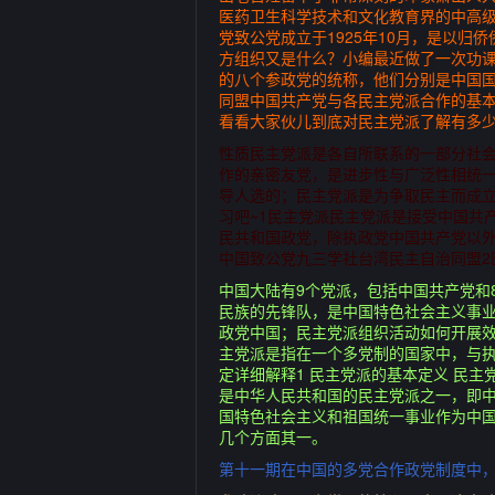
医药卫生科学技术和文化教育界的中高级
党致公党成立于1925年10月，是以
方组织又是什么？小编最近做了一次功
的八个参政党的统称，他们分别是中国
同盟中国共产党与各民主党派合作的基本
看看大家伙儿到底对民主党派了解有多
性质民主党派是各自所联系的一部分社
作的亲密友党，是进步性与广泛性相统一
导人选的；民主党派是为争取民主而成立
习吧~1民主党派民主党派是接受中国共
民共和国政党，除执政党中国共产党以
中国致公党九三学社台湾民主自治同盟2
中国大陆有9个党派，包括中国共产党和
民族的先锋队，是中国特色社会主义事
政党中国；民主党派组织活动如何开展
主党派是指在一个多党制的国家中，与
定详细解释1 民主党派的基本定义 民
是中华人民共和国的民主党派之一，即
国特色社会主义和祖国统一事业作为中
几个方面其一。
第十一期在中国的多党合作政党制度中