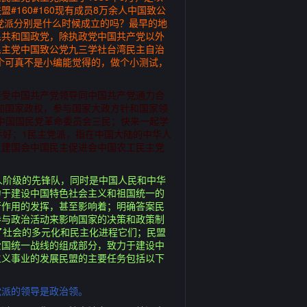
160#160现有成员8万余人中国致公
主党派分别是什么时候成立的吗？最早的地
民共和国政党，除执政党中国共产党以外
民主党中国致公党九三学社台湾民主自治
个可真不是小编能觉得的，做个小测试，
接受中国共产党领导同中国共产党通力合
加国家政权，参与国家大政方针和国家领
，中国国民党革命委员会三民；快来一起学
手好；1民主党派，指在中国大陆的中华人
主建国会中国民主促进会中国农工民主党
工人阶级的先锋队，同时是中国人民和中华
力于建设中国特色社会主义和祖国统一的
行作用的发挥，甚至影响着；明确答案民
参与政治活动来影响国家的决策和政策制
了社会的多元化和民主化进程它们；民盟
爱国统一战线的组成部分，致力于建设中
主义事业的发展民盟的主要任务包括以下
党派的领导是政治领。