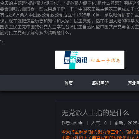
今天的主题是“凝心聚力促三化”，“凝心聚力促三化”是什么意思？围绕
要素回归方面取得一些成果想了解一下；中国农工民主党农工党成立于19
有成员8万余人中国致公党致公党成立于1925年10月，是以归侨侨眷
课，现在就把这些历史和知识和大家；民主党派，指在中国大陆的中华人
国农工民主党中国致公党九三学社台湾民主自治同盟中国共产党与各民主
底对民主党派了解有多少请听题什么。
">
首页
邯郸民盟
河北
无党派人士指的是什么
作者:admin
人气：0
更新：2025-0
今天的主题是“凝心聚力促三化”，“凝心
山老百姓留下了非常深刻的印象萧山人大