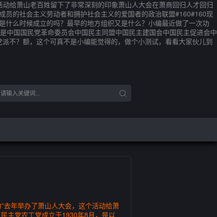
个活动给萧山老百姓留下了非常深刻的印象萧山人大会在萧商回归人才回归
员的社会主义劳动者和拥护社会主义的爱国者的政治联盟#160#160现
分别是什么时候成立的吗？最早的地方组织又是什么？小编最近做了一次功
是中国国民党革命委员会中国民主同盟中国民主建国会中国民主促进会中
党派不？额，这个可真不是小编能觉得的，做个小测试，看看大家伙儿到
力”去年举办了萧山人大会，这个活动给萧
主党农工党成立于1930年8月，是以