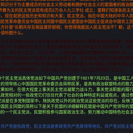
知识分子为主要成员的社会主义劳动者和拥护社会主义的爱国者的政治联盟#
归侨侨眷为主的民主党派现有成员2万余人九三学社 成立；童鞋们知道各民
课，现在就把这些历史和知识和大家；民主党派，指在中国大陆的中华人
国民党革命委员会中国民主同盟中国民主建国会中国民主促进会中国农工
方针是“长期共存互相监督肝胆相；你觉得我能加入民主党派不？额，这
少请听题什么。
会主义劳动者社会主义事业建设者和拥护社会主义爱国者的政治联盟，是
致力于中国特色社会主义事业的参政党”地位在中国共产党的领导下，参
的，现在有了民主，任务已尽，于是开始酝酿合并或解散1949年11月
产党领导同中国共产党通力合作的亲密友党，是中国共产党的好参谋好帮
外的八个参政党的统称它们是中国国民党革命委员会中国民主同盟中国民
医院没有这样的组织，不可以加入你可以加入农工民主党医疗卫生工。
8个民主党派具体党派如下中国共产党创建于1921年7月23日，是中国
业的领导核心中国国民党革命委员会简称民革，是具有政治联盟特点的致
效果如何，在很大程度上事关民主党派凝聚力战斗力，事关党派职能的履
执政党相对的一些政党它们往往代表了社会的各种特定利益或观点，通过
主党派是在多党制国家中，除执政党以外的政治党派这些党派的存在，反映
中国民主同盟的简称以下是关于民盟的详细解释民盟是中国共产党领导的
国的一个民主党派，民盟积极参与国家政治生活，努力推动中国特色社会
，共产党是执政党，民主党派是参政党共产党居领导地位，共产党对民主