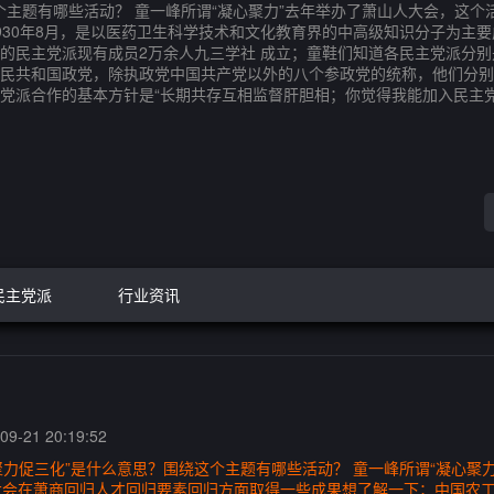
这个主题有哪些活动？ 童一峰所谓“凝心聚力”去年举办了萧山人大会，这
30年8月，是以医药卫生科学技术和文化教育界的中高级知识分子为主要成
为主的民主党派现有成员2万余人九三学社 成立；童鞋们知道各民主党派
民共和国政党，除执政党中国共产党以外的八个参政党的统称，他们分别
党派合作的基本方针是“长期共存互相监督肝胆相；你觉得我能加入民主
民主党派
行业资讯
9-21 20:19:52
聚力促三化”是什么意思？围绕这个主题有哪些活动？ 童一峰所谓“凝心聚
会在萧商回归人才回归要素回归方面取得一些成果想了解一下；中国农工民