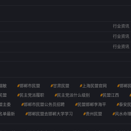
行业资讯
行业资讯
行业资讯
瑞敏
#
邯郸市民盟
#
甘肃民盟
#
上海民盟官网
#
邯郸
民盟
#
民主党派履职
#
民主党派什么级别
#
民盟江西
盟主委
#
邯郸市民盟公务员招聘
#
民盟邯郸李海平
#
泰安
名单最新
#
邯郸民盟去邯郸大学学习
#
贵州民盟
#
风水命