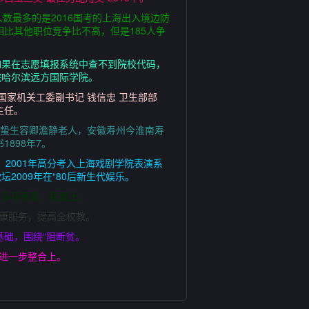
人数最多的是2016国考的上海出入境边防
相比其他职位竞争比不高，但是185人争
如果在志愿填报系统中查不到院校代码，
院哈尔滨远方国际学院。
央国家机关工委副书记 钱信忠 卫生部部
主任。
臣，号蛰生容卿澹静老人，安徽寿州今淮南寿
898年7。
，2001年高分考入上海戏剧学院表演系
2009年在“80后新生代娱乐。
获多项表彰，民盟上。
健康服务，提高全校教。
基础，围绕“阻断贫。
委进一步整合上。