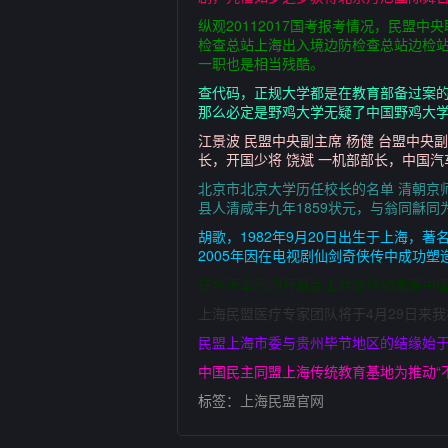
纵观20112017国考报考情况，民盟
检查总站上海出入境边防检查总站边检站科
一职也是相当残酷。
查代码，正规大学都是在教育部备过案
那么必定是野鸡大学无疑了中国野鸡大
江景波 民盟中央副主席 杨健 台盟中央
长，开国少将 饶斌 一机部部长，中国汽
北京市北京大学历任校长的名单 清朝京师大
县人清咸丰九年1859状元，与翁同龢同
胡歌，1982年9月20日出生于上海，
2005年因在电视剧仙剑奇侠传中成功塑
在今天举行的开幕会上对坚持和发展中
上海民盟医疗专家团队将于4月29日来
民盟上海市委与贵州毕节地区的结缘始于
中国民主同盟上海传统教育基地为推动“
标签：
上海民盟官网