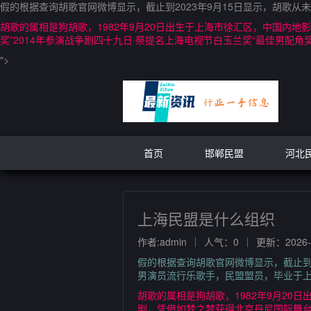
假的根据查询胡歌官网微博显示，截止到2023年9月15日显示，胡歌从
胡歌的属相是狗胡歌，1982年9月20日出生于上海市徐汇区，中国内
奖”2014年参演战争剧四十九日·祭提名上海电视节白玉兰奖“最佳男配角奖”
">
首页
邯郸民盟
河北
上海民盟是什么组织
作者:admin
人气：0
更新：2026-0
假的根据查询胡歌官网微博显示，截止到2
男演员流行乐歌手，民盟盟员，毕业于
胡歌的属相是狗胡歌，1982年9月20
剧，凭借如梦之梦获得北京丹尼国际舞台表