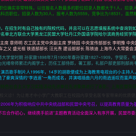
中央职位确实非常特殊，以往报名人数最多的职位招录人数都大于1人，招录
员职位，招录人数为30人，报考人数为5559，竞争比为18531，虽然
的，在招生时有自己独有的院校代码，并且可以在志愿填报系统中查询到
学名单北方联合大学黑龙江民盟大学牡丹江外国语学院哈尔滨商务经贸学
副主席 章师明 农工民主党中央副主席 罗绮园 中央宣传部部长 李明豫 中
车之父 盛光祖 铁道部部长 汪光焘 建设部部长 陈铁迪 上海市人大常委会
学堂时期 孙家鼐1898年7月1900年春孙家鼐1827~1909，字燮
为光绪帝师累迁内阁学士，历任工部侍郎，署工部，礼部户部吏部刑部尚书1
著名演员歌手制片人1996年，14岁的胡歌便成为上海教育电视台的小主持人
造了豪爽深情的“李逍遥”一角而成名，并演唱插曲六月的雨逍遥叹而蜚声歌坛
国特色社会主义学习实践活动先进单位先进集体进行了表彰，上海民盟荣
我校义诊！为让育才中小学广大教职工在校园内享受名医专家带来的优质
2006年为积极响应中共中央统战部和民盟中央号召，以提高教育质量为
不忘合作初心，继续携手前进”主题教育活动全面深入有序开展，民盟市