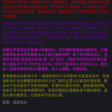
家里风水不好怎么化解方法有三1直接搬走，搬到位置比较吉的房间里
住阳宅风水的最大特点就是住了有影响不住没影响，若只是那个房间
处于凶位等风水不好，那就很简单，直接搬到另个房间里就行了2吉祥
物化解诸。
自家风水好不好 你们知不知道自家风水好不好呢 风水学认为吉祥环境
的气场对人的胆略有一定的帮助，房子风水问题是宁可信其有，那么
自家风水好不好呢下面就和我们一起去看一看了解一下自家风水到底
好不好吧自家风水好不好1 一家里的镜子太多 镜子在风水来说它很阴
寒容易会招邪，那若是家中。
结果必然是家运反复难以改善因此，在正确的家居选址确定后，正确
的家居装修也同样重要怎么才能正确装修呢？除了现代装修设计，还
有风水布局 家居风水布局 第一大门风水 一套房子的风水好坏很大程
度上是取决于大门的方位与立向，因为它是全家人的总出入口，是全
家人连接外部空间的主要通道，如人之咽喉，也是全家。
家里哪些风水影响子女 一家居布局对子女的影响 在家居风水中，布局
是影响子女的重要因素房间的方位门窗的位置以及家具的摆放等，都
会对子女的成长产生影响例如，卧室的位置应向阳，避免潮湿阴暗，
有助于孩子的身体健康同时，家具的摆放应遵循和谐平衡的原则，避
免尖角对着床位，以免影响子女的心理。
标签：
家是风水