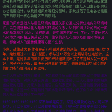
过分析住宅内外环境特征并结合时空因素进行综合评测与布局优化其
研究范畴涵盖住宅选址外部风水环境庭院布局门主灶入口主卧厨房核
心功能区设计，以及婚姻风水等细分领域，系统规范了住宅各功能区
的布局原则一核心功能区布局原则。
家里的风水是指人与居住环境的相互关系它通过分析住宅内外环境特
征，旨在调整和优化人与自然环境的关系，达到和谐共处的目的一风
水的基本概念 风水，又称堪舆，是中国古代的一门学问，主要研究人
与环境之间的相互关系它认为，住宅的选址布局以及周围环境等因
素，都会对人的运势健康等方面产生影。
小家，越住越大 的作者是前万科副总建筑师逯薇，她从事住宅研发13
年，绘制超过2000张户型图，参与过15万套以上精装修住宅设计，这
本书里，是她多年的居住阅历和经验逯薇提出房子不是越大就一定越
好，房子舒不舒服，取决于居住者的“住商”，也就是规划空间和收纳
的能力参与住宅设计的过程。
一个人在家里的言行举止，决定着这个家庭的氛围你把家当作情绪发
泄的垃圾场，对家人冷言冷语，家庭就如冰窖，让人心生寒意你把家
当成爱的归宿，对家人善言暖语，自然家庭和美，生活融融保持稳定
的情绪，才是一个家庭最好的风水别让坏情绪，伤了你生命中最重要
的人永远幸福的科学一书中。
#160 #160 #160 #160 家不单单是房子，家是充满爱的地方，可以不
奢华，可以不富裕，可以没有美味珍馐，但是一定要有安全感和归宿
感无论走多远，心里总是牵挂着一个叫家的地方，愿意一下班就回