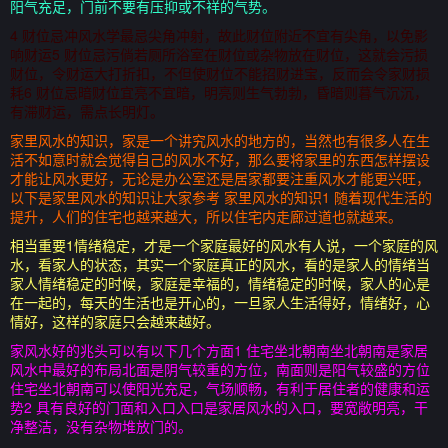
阳气充足，门前不要有压抑或不祥的气势。
4 财位忌冲风水学最忌尖角冲射，故此财位附近不宜有尖角，以免影
响财运5 财位忌污倘若厕所浴室在财位或杂物放在财位，这就会污损
财位，令财运大打折扣，不但使财位不能招财进宝，反而会令家财损
耗6 财位忌暗财位宜亮不宜暗，明亮则生气勃勃，昏暗则暮气沉沉，
有滞财运，需点长明灯。
家里风水的知识，家是一个讲究风水的地方的，当然也有很多人在生
活不如意时就会觉得自己的风水不好，那么要将家里的东西怎样摆设
才能让风水更好，无论是办公室还是居家都要注重风水才能更兴旺，
以下是家里风水的知识让大家参考 家里风水的知识1 随着现代生活的
提升，人们的住宅也越来越大，所以住宅内走廊过道也就越来。
相当重要1情绪稳定，才是一个家庭最好的风水有人说，一个家庭的风
水，看家人的状态，其实一个家庭真正的风水，看的是家人的情绪当
家人情绪稳定的时候，家庭是幸福的，情绪稳定的时候，家人的心是
在一起的，每天的生活也是开心的，一旦家人生活得好，情绪好，心
情好，这样的家庭只会越来越好。
家风水好的兆头可以有以下几个方面1 住宅坐北朝南坐北朝南是家居
风水中最好的布局北面是阴气较重的方位，南面则是阳气较盛的方位
住宅坐北朝南可以使阳光充足，气场顺畅，有利于居住者的健康和运
势2 具有良好的门面和入口入口是家居风水的入口，要宽敞明亮，干
净整洁，没有杂物堆放门的。