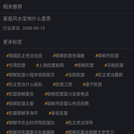
相关推荐
家是风水宝地什么意思
行业资讯
2026-05-12
更多标签
#
我国民主党派包括
#
邯郸民盟张瑞敏
#
邯郸市民盟
#
甘肃民盟
#
上海民盟官网
#
邯郸民盟
#
河南民盟
#
邯郸民盟小程序官网首页
#
洛阳民盟
#
民主党派履职
#
民主党派什么级别
#
民盟江西
#
遂宁民盟
#
民盟邯郸委员
#
邯郸民盟复兴支部电话
#
邯郸民盟主委
#
邯郸市民盟公务员招聘
#
民盟邯郸李海平
#
泰安民盟
#
邯郸市农业科学院民盟办
#
民主党派领导
#
邯郸市民盟委员名单最新
#
邯郸民盟去邯郸大学学习