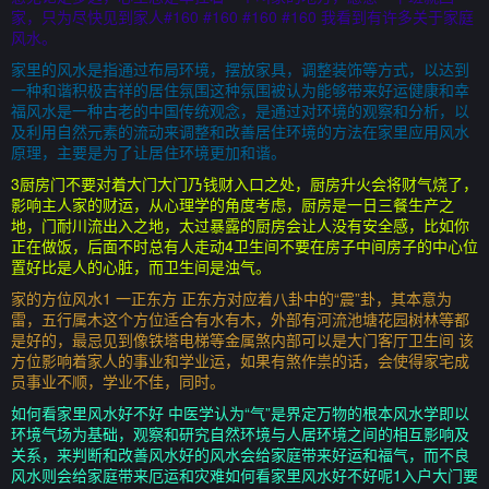
家，只为尽快见到家人#160 #160 #160 #160 我看到有许多关于家庭
风水。
家里的风水是指通过布局环境，摆放家具，调整装饰等方式，以达到
一种和谐积极吉祥的居住氛围这种氛围被认为能够带来好运健康和幸
福风水是一种古老的中国传统观念，是通过对环境的观察和分析，以
及利用自然元素的流动来调整和改善居住环境的方法在家里应用风水
原理，主要是为了让居住环境更加和谐。
3厨房门不要对着大门大门乃钱财入口之处，厨房升火会将财气烧了，
影响主人家的财运，从心理学的角度考虑，厨房是一日三餐生产之
地，门耐川流出入之地，太过暴露的厨房会让人没有安全感，比如你
正在做饭，后面不时总有人走动4卫生间不要在房子中间房子的中心位
置好比是人的心脏，而卫生间是浊气。
家的方位风水1 一正东方 正东方对应着八卦中的“震”卦，其本意为
雷，五行属木这个方位适合有水有木，外部有河流池塘花园树林等都
是好的，最忌见到像铁塔电梯等金属煞内部可以是大门客厅卫生间 该
方位影响着家人的事业和学业运，如果有煞作祟的话，会使得家宅成
员事业不顺，学业不佳，同时。
如何看家里风水好不好 中医学认为“气”是界定万物的根本风水学即以
环境气场为基础，观察和研究自然环境与人居环境之间的相互影响及
关系，来判断和改善风水好的风水会给家庭带来好运和福气，而不良
风水则会给家庭带来厄运和灾难如何看家里风水好不好呢1入户大门要