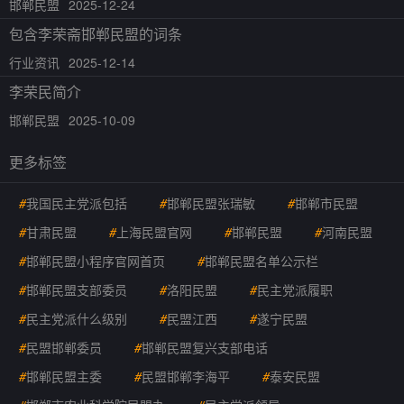
邯郸民盟
2025-12-24
包含李荣斋邯郸民盟的词条
行业资讯
2025-12-14
李荣民简介
邯郸民盟
2025-10-09
更多标签
#
我国民主党派包括
#
邯郸民盟张瑞敏
#
邯郸市民盟
#
甘肃民盟
#
上海民盟官网
#
邯郸民盟
#
河南民盟
#
邯郸民盟小程序官网首页
#
邯郸民盟名单公示栏
#
邯郸民盟支部委员
#
洛阳民盟
#
民主党派履职
#
民主党派什么级别
#
民盟江西
#
遂宁民盟
#
民盟邯郸委员
#
邯郸民盟复兴支部电话
#
邯郸民盟主委
#
民盟邯郸李海平
#
泰安民盟